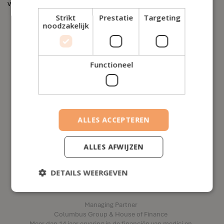
vastgoed?
Strikt
Prestatie
Targeting
noodzakelijk
Functioneel
ALLES ACCEPTEREN
ALLES AFWIJZEN
DETAILS WEERGEVEN
Spreker:
Roberto Musardo
Managing Partner
Columbus Group & House of Finance
Meer dan 14 jaar ervaring in de financiën van medici en