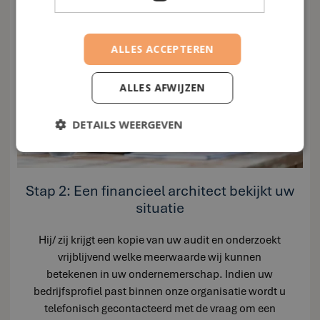
ALLES ACCEPTEREN
ALLES AFWIJZEN
DETAILS WEERGEVEN
Stap 2: Een financieel architect bekijkt uw
situatie
Hij/ zij krijgt een kopie van uw audit en onderzoekt
vrijblijvend welke meerwaarde wij kunnen
betekenen in uw ondernemerschap. Indien uw
bedrijfsprofiel past binnen onze organisatie wordt u
telefonisch gecontacteerd met de vraag om een