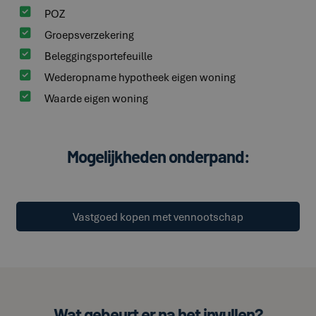

POZ

Groepsverzekering

Beleggingsportefeuille

Wederopname hypotheek eigen woning

Waarde eigen woning
Mogelijkheden onderpand:
Vastgoed kopen met vennootschap
Wat gebeurt er na het invullen?