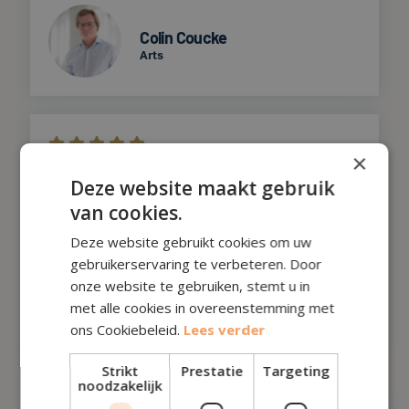
Colin Coucke
Arts
    
×
Een eye-opener, ik ben al 5 jaar bezig als zelfstandige en
Deze website maakt gebruik
zie dat ik al veel meer had kunnen doen met mijn geld.
van cookies.
Zeer tevreden van de persoonlijke aanpak, nu heb ik een
duidelijk beeld van mijn financiën.
Deze website gebruikt cookies om uw
gebruikerservaring te verbeteren. Door
onze website te gebruiken, stemt u in
Yves Hessels
met alle cookies in overeenstemming met
Freelancer
ons Cookiebeleid.
Lees verder
Strikt
Prestatie
Targeting
noodzakelijk
    