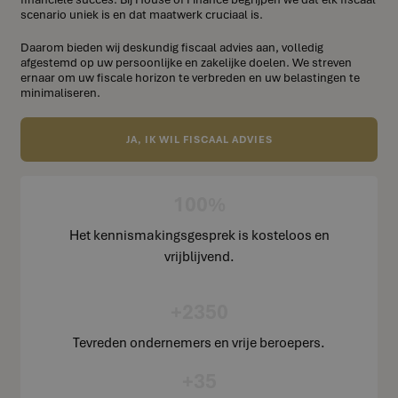
scenario uniek is en dat maatwerk cruciaal is.
Daarom bieden wij deskundig fiscaal advies aan, volledig
afgestemd op uw persoonlijke en zakelijke doelen. We streven
ernaar om uw fiscale horizon te verbreden en uw belastingen te
minimaliseren.
JA, IK WIL FISCAAL ADVIES
100%
Het kennismakingsgesprek is kosteloos en
vrijblijvend.
+2350
Tevreden ondernemers en vrije beroepers.
+35