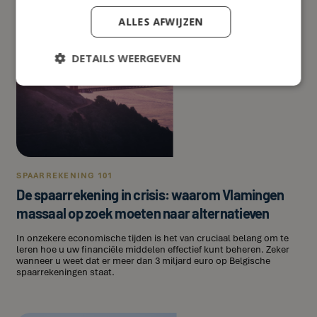
ALLES AFWIJZEN
DETAILS WEERGEVEN
SPAARREKENING 101
De spaarrekening in crisis: waarom Vlamingen
massaal op zoek moeten naar alternatieven
In onzekere economische tijden is het van cruciaal belang om te
leren hoe u uw financiële middelen effectief kunt beheren. Zeker
wanneer u weet dat er meer dan 3 miljard euro op Belgische
spaarrekeningen staat.