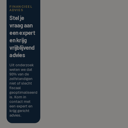
FINANCIEEL
ADVIES
Stel je
vraag aan
een expert
en krijg
vrijblijvend
advies
Uit onderzoek
weten we dat
93% van de
zelfstandigen
niet of slecht
fiscaal
geoptimaliseerd
is. Kom in
contact met
een expert en
krijg gericht
advies.