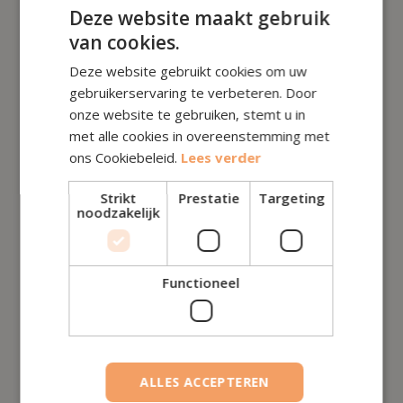
Deze website maakt gebruik
van cookies.
Deze website gebruikt cookies om uw
gebruikerservaring te verbeteren. Door
onze website te gebruiken, stemt u in
met alle cookies in overeenstemming met
ons Cookiebeleid.
Lees verder
ETF'S 101
Alles over ETF's | Beleggen, betekenis en
Strikt
Prestatie
Targeting
noodzakelijk
rendement
Beleggen in ETF's is een populaire strategie voor beleggers die op
zoek zijn naar een eenvoudige en kosteneffectieve manier om hun
Functioneel
vermogen op te bouwen. In dit artikel zullen we de voordelen van
ETF's bespreken en waarom ze een waardevolle toevoeging
kunnen zijn aan uw beleggingsportefeuille.
ALLES ACCEPTEREN