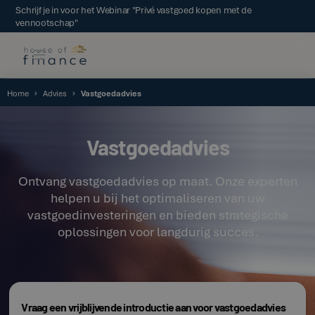
Schrijf je in voor het Webinar "Privé vastgoed kopen met de
vennootschap"
Home
Advies
Vastgoedadvies
Vastgoedadvies
Ontvang vastgoedadvies op maat. Onze experten
helpen u bij het optimaliseren van uw
vastgoedinvesteringen en bieden strategische
oplossingen voor langdurig succes.
Vraag een vrijblijvende introductie aan voor vastgoedadvies