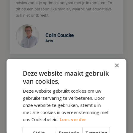
advies zodat je optimaal omgaat met je inkomsten. En
dit op een persoonlijke manier, waarbij het educatieve
luik niet ontbreekt
Colin Coucke
Arts
×
    
Deze website maakt gebruik
van cookies.
Een eye-opener, ik ben al 5 jaar bezig als zelfstandige en
zie dat ik al veel meer had kunnen doen met mijn geld.
Deze website gebruikt cookies om uw
Zeer tevreden van de persoonlijke aanpak, nu heb ik een
gebruikerservaring te verbeteren. Door
duidelijk beeld van mijn financiën.
onze website te gebruiken, stemt u in
met alle cookies in overeenstemming met
ons Cookiebeleid.
Lees verder
Yves Hessels
Freelancer
Strikt
Prestatie
Targeting