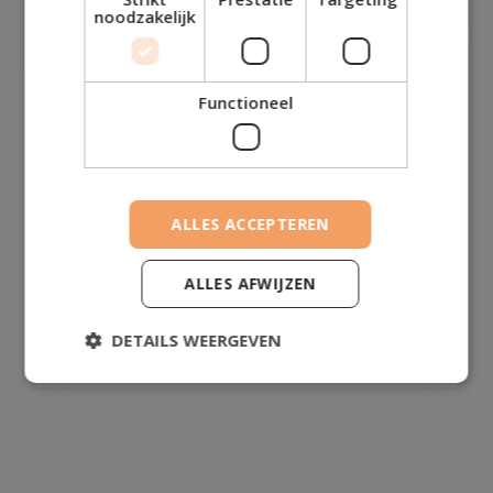
noodzakelijk
    
Functioneel
Ik kan niet genoeg goede dingen zeggen over House of
Finance. Toen ik mijn zaak net had opgestart, was ik
onzeker over de financiële aspecten en hoe ik mijn
bedrijf op de juiste manier kon laten groeien. Gelukkig
kwam ik in contact House of Finance, dat was een
ALLES ACCEPTEREN
gamechanger!
ALLES AFWIJZEN
Jonas Govaerts
Consultant
DETAILS WEERGEVEN