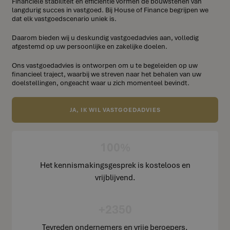
Financiële stabiliteit en efficiëntie vormen de bouwstenen van
langdurig succes in vastgoed. Bij House of Finance begrijpen we
dat elk vastgoedscenario uniek is.
Daarom bieden wij u deskundig vastgoedadvies aan, volledig
afgestemd op uw persoonlijke en zakelijke doelen.
Ons vastgoedadvies is ontworpen om u te begeleiden op uw
financieel traject, waarbij we streven naar het behalen van uw
doelstellingen, ongeacht waar u zich momenteel bevindt.
JA, IK WIL VASTGOEDADVIES
100%
Het kennismakingsgesprek is kosteloos en
vrijblijvend.
+2350
Tevreden ondernemers en vrije beroepers.