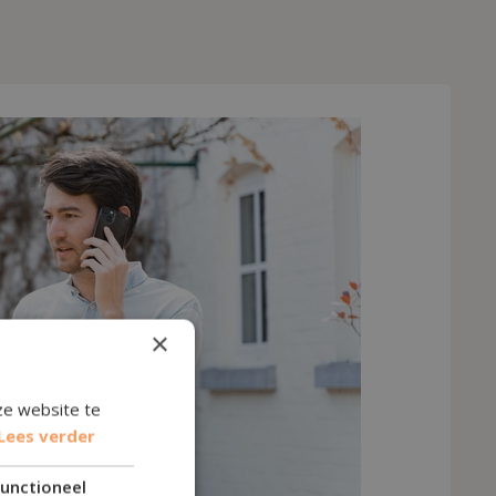
×
ze website te
Lees verder
unctioneel