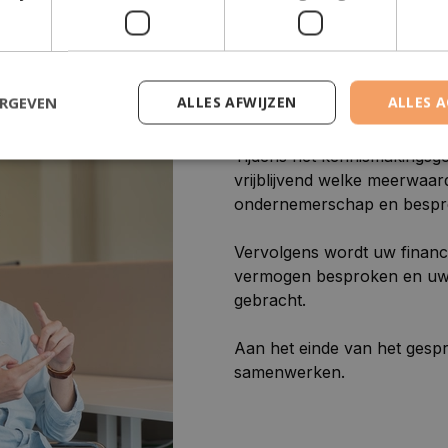
ERGEVEN
ALLES AFWIJZEN
ALLES 
Stap 2: kennismaking
Tijdens het kennismakingsge
vrijblijvend welke meerwaa
ondernemerschap en bespreekt
Vervolgens wordt uw financi
vermogen besproken en uw do
gebracht.
Aan het einde van het gespr
samenwerken.