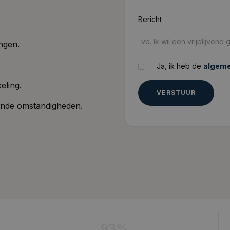
Bericht
ngen.
Ja, ik heb de
algem
eling.
ende omstandigheden.
93%