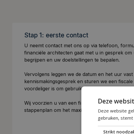
Stap 1: eerste contact
U neemt contact met ons op via telefoon, formu
financiële architecten gaat met u in gesprek om u
begrijpen en uw doelstellingen te bepalen.
Vervolgens leggen we de datum en het uur vast
kennismakingsgesprek en sturen we een fiscale 
voordeliger is om gebruik te maken van onze di
Deze websit
Wij voorzien u van een financieel rapport in uw 
stappenplan om het maximale rendement uit onze
Deze website geb
gebruiken, stemt
Strikt noodzak