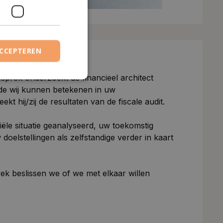
ACCEPTEREN
sgesprek
sprek onderzoekt de financieel architect
rde wij kunnen betekenen in uw
 hij/zij de resultaten van de fiscale audit.
ële situatie geanalyseerd, uw toekomstig
elstellingen als zelfstandige verder in kaart
ek beslissen we of we met elkaar willen