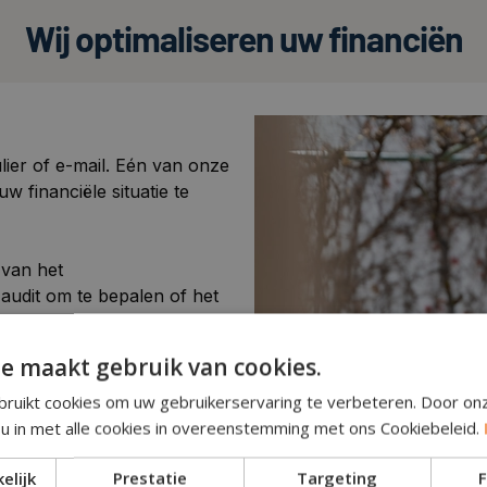
Wij optimaliseren uw financiën
lier of e-mail. Eén van onze
w financiële situatie te
 van het
audit om te bepalen of het
ensten.
e maakt gebruik van cookies.
mailbox, inclusief een
 optimalisatie te halen.
ruikt cookies om uw gebruikerservaring te verbeteren. Door on
 u in met alle cookies in overeenstemming met ons Cookiebeleid.
elijk
Prestatie
Targeting
F