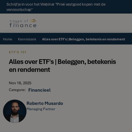
Schrijf je in voor het Webinar "Privé vastgoed kopen met de
vennootschap"
Home
Kennisbank
Alles over ETF's | Beleggen, betekenis en rendement
ETF'S 101
Alles over ETF's | Beleggen, betekenis
en rendement
Nov 18, 2025
Financieel
Categorie:
Roberto Musardo
Managing Partner