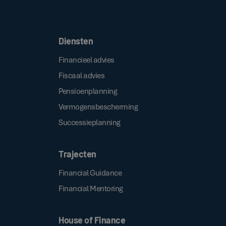
Door op de bovenstaande knop te klikken, gaat u akkoord met onze
.
algemene voorwaarden
Diensten
Financieel advies
Fiscaal advies
Pensioenplanning
Vermogensbescherming
Successieplanning
Trajecten
Financial Guidance
Financial Mentoring
House of Finance