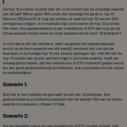
De top 10 posities zouden dan 2% controleren van de volledige waarde
van de S&P 500 en geen 30% zoals dat vandaag het geval is. Op 10
februari 2023 bracht ik nog een artikel uit waar de top 10 samen 25%
vertegenwoordigen. In 4 maanden tijd controleren de top 10 posities
5% meer. Hoe gediversifieerd is een indexfonds of ETF dan nog als de
totale waarde steeds meer en meer bepaald wordt door 10 bedrijven?
In principe is dit niet verkeerd, want aangezien de waarde bepaald
wordt op de beurswaarde van elk bedrijf, betekent dat ook dat de
bedrijven in de huidige top 10 ook sterker gestegen zijn. Het feit dat de
top 10 steeds een groter aandeel krijgt in de totale waarde, heeft als
belangrijkste nadeel, dat een indexfonds of ETF onterecht gezien wordt
als een goed gediversifieerde portefeuille. Een voorbeeld om het verder
te verduidelijken:
Scenario 1:
Stel dat er een indexfonds gemaakt wordt van 10 bedrijven. Een
gediversifieerde portefeuille betekent dat elk bedrijf 10% van de totale
waarde zou bepalen, oftewel 1/10de.
Scenario 2:
Als we dezelfde logica als een indexfonds of ETF zouden volgen, dan