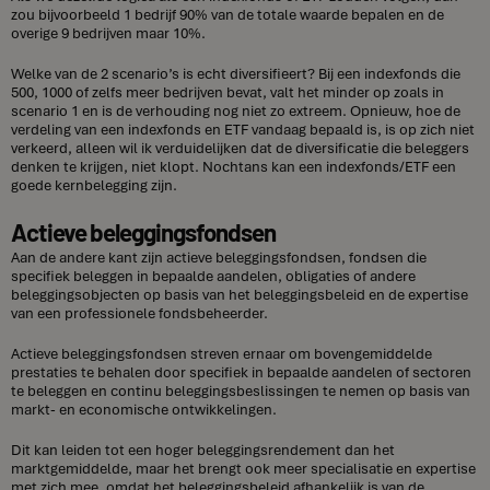
zou bijvoorbeeld 1 bedrijf 90% van de totale waarde bepalen en de
overige 9 bedrijven maar 10%.
Welke van de 2 scenario’s is echt diversifieert? Bij een indexfonds die
500, 1000 of zelfs meer bedrijven bevat, valt het minder op zoals in
scenario 1 en is de verhouding nog niet zo extreem. Opnieuw, hoe de
verdeling van een indexfonds en ETF vandaag bepaald is, is op zich niet
verkeerd, alleen wil ik verduidelijken dat de diversificatie die beleggers
denken te krijgen, niet klopt. Nochtans kan een indexfonds/ETF een
goede kernbelegging zijn.
Actieve beleggingsfondsen
Aan de andere kant zijn actieve beleggingsfondsen, fondsen die
specifiek beleggen in bepaalde aandelen, obligaties of andere
beleggingsobjecten op basis van het beleggingsbeleid en de expertise
van een professionele fondsbeheerder.
Actieve beleggingsfondsen streven ernaar om bovengemiddelde
prestaties te behalen door specifiek in bepaalde aandelen of sectoren
te beleggen en continu beleggingsbeslissingen te nemen op basis van
markt- en economische ontwikkelingen.
Dit kan leiden tot een hoger beleggingsrendement dan het
marktgemiddelde, maar het brengt ook meer specialisatie en expertise
met zich mee, omdat het beleggingsbeleid afhankelijk is van de