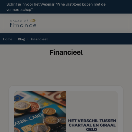
Schrijf je in voor het Webinar "Privé vastgoed kopen met de
vennootschap"
Home
Blog
Financieel
Financieel