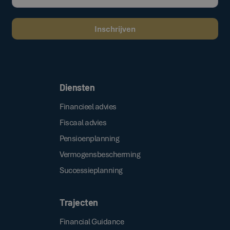
Door op de bovenstaande knop te klikken, gaat u akkoord met onze
.
algemene voorwaarden
Diensten
Financieel advies
Fiscaal advies
Pensioenplanning
Vermogensbescherming
Successieplanning
Trajecten
Financial Guidance