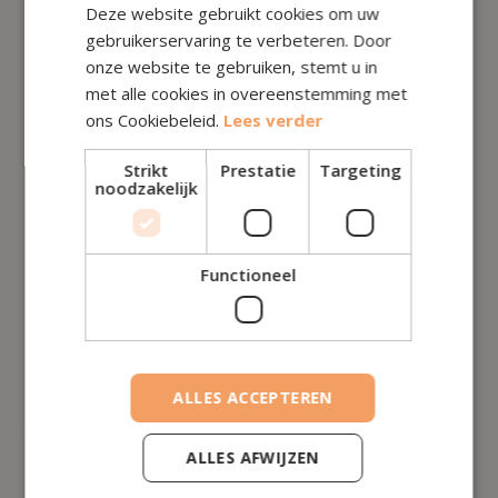
Deze website gebruikt cookies om uw
gebruikerservaring te verbeteren. Door
onze website te gebruiken, stemt u in
met alle cookies in overeenstemming met
ons Cookiebeleid.
Lees verder
TAK 21 OF TAK 23
Strikt
Prestatie
Targeting
Alles over Tak 21 voor bedrijfsleiders
noodzakelijk
Tak 21 is een beleggingsinstrument dat wordt aangeboden
door verzekeraars en dat beleggers de mogelijkheid biedt
om hun geld te investeren in een spaarverzekering met een
Functioneel
gewaarborgde rentevoet en kapitaalgarantie.
Lees artikel
ALLES ACCEPTEREN
ALLES AFWIJZEN