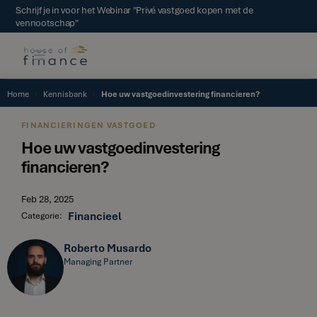
Schrijf je in voor het Webinar "Privé vastgoed kopen met de
vennootschap"
Home
Kennisbank
Hoe uw vastgoedinvestering financieren?
FINANCIERINGEN VASTGOED
Hoe uw vastgoedinvestering
financieren?
Feb 28, 2025
Financieel
Categorie:
Roberto Musardo
Managing Partner