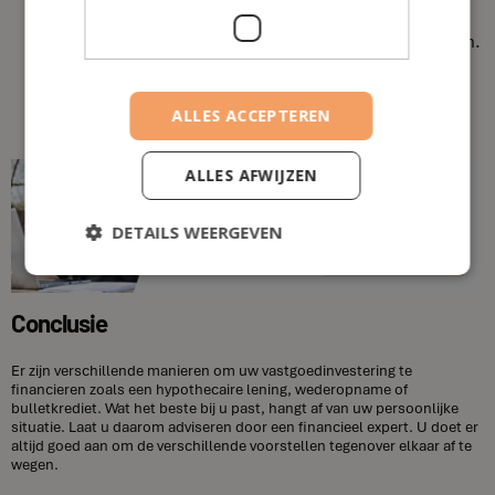
derde woning.
U betaalt geen notaris-, registratie- en hypotheekkosten.
Het is voor vastgoed gelegen in de Europees
Economische Ruimte
ALLES ACCEPTEREN
ALLES AFWIJZEN
DETAILS WEERGEVEN
Conclusie
Er zijn verschillende manieren om uw vastgoedinvestering te
financieren zoals een hypothecaire lening, wederopname of
bulletkrediet. Wat het beste bij u past, hangt af van uw persoonlijke
situatie. Laat u daarom adviseren door een financieel expert. U doet er
altijd goed aan om de verschillende voorstellen tegenover elkaar af te
wegen.