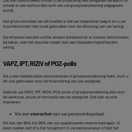
Dat kan bijvoorbeeld omdat u de uitbetaling van obligaties verwacht of
omdat er een behoorlijke som van uw groepsverzekering vrijgegeven
wordt.
Het grote voordeel van dit krediet is dat uw maandlast laag is en u uw
huurinkomsten niet moet gebruiken voor de aflossing van uw lening.
De intresten worden echter anders berekend en er komen extra kosten
bij kijken, wat het duurder maakt dan een klassieke hypothecaire
lening.
VAPZ, IPT, RIZIV of POZ-polis
Als u een tweede pijler pensioenplan of groepsverzekering hebt, kunt u
dit ook gebruiken voor de financiering van uw vastgoed.
Gebruik uw VAPZ, IPT, RIZIV, POZ-polis of groepsverzekering dan voor
de aankoop, bouw of renovatie van uw vastgoed. Dat kan op drie
manieren:
Via een
voorschot
van uw pensioenkapitaal.
Dit kan van 65% tot 90% van uw opgebouwde reserve bedragen. U
kiest nadien zelf of u het terugstort in uw pensioenplan of dat het