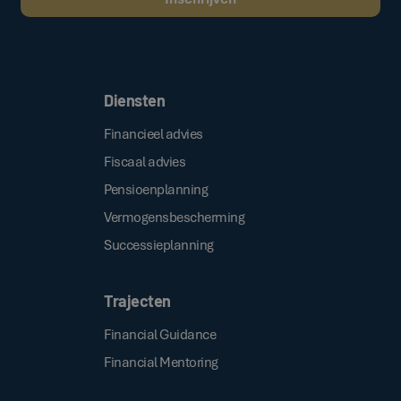
Door op de bovenstaande knop te klikken, gaat u akkoord met onze
.
algemene voorwaarden
Diensten
Financieel advies
Fiscaal advies
Pensioenplanning
Vermogensbescherming
Successieplanning
Trajecten
Financial Guidance
Financial Mentoring