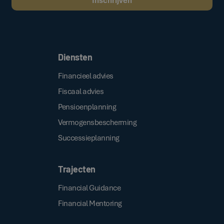
Door op de bovenstaande knop te klikken, gaat u akkoord met onze
.
algemene voorwaarden
Diensten
Financieel advies
Fiscaal advies
Pensioenplanning
Vermogensbescherming
Successieplanning
Trajecten
Financial Guidance
Financial Mentoring