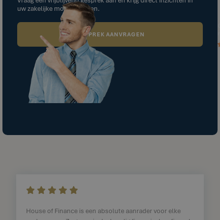
uw zakelijke mogelijkheden.
GESPREK AANVRAGEN
    
House of Finance is een absolute aanrader voor elke