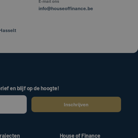
E-mail ons
info@houseoffinance.be
Hasselt
rief en blijf op de hoogte!
ken, gaat u akkoord met onze
.
algemene voorwaarden
rajecten
House of Finance