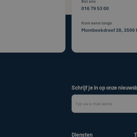
Bel ons
016 79 53 00
Kom eens langs
Mombeekdreef 38, 3500 
Schrijf je in op onze nieuwsb
Door op de bovenstaande knop te klik
Diensten
T