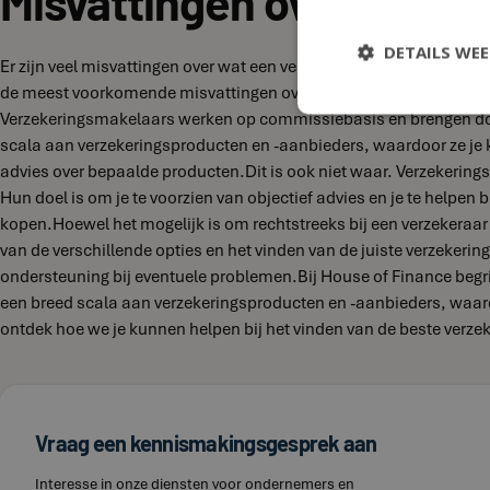
DETAILS WE
Er zijn veel misvattingen over wat een verzekeringsmakelaar doet 
de meest voorkomende misvattingen over verzekeringsmakelaars en
Verzekeringsmakelaars werken op commissiebasis en brengen doo
scala aan verzekeringsproducten en -aanbieders, waardoor ze je k
advies over bepaalde producten.Dit is ook niet waar. Verzekerin
Hun doel is om je te voorzien van objectief advies en je te helpen 
kopen.Hoewel het mogelijk is om rechtstreeks bij een verzekeraar 
van de verschillende opties en het vinden van de juiste verzeker
ondersteuning bij eventuele problemen.Bij House of Finance begr
een breed scala aan verzekeringsproducten en -aanbieders, waar
ontdek hoe we je kunnen helpen bij het vinden van de beste verzeke
Vraag een kennismakingsgesprek aan
Interesse in onze diensten voor ondernemers en