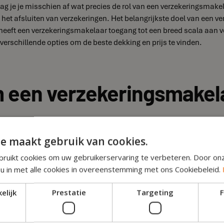
aag je je misschien af wat precies de rol van een verzekeringsmak
het afsluiten van verzekeringen. Het belangrijkste doel van een ve
t heeft een verzekeringsmakelaar toegang tot een breed scala aan v
n verschillende opties om de beste dekking en prijs te vinden.
 een verzekeringsmakela
e maakt gebruik van cookies.
en van verzekeringen een complex proces kan zijn, vooral als je 
ruikt cookies om uw gebruikerservaring te verbeteren. Door on
aims en het bieden van ondersteuning bij eventuele problemen of v
 u in met alle cookies in overeenstemming met ons Cookiebeleid.
jd een betrouwbare partner aan je zijde.
elijk
Prestatie
Targeting
F
keringsmakelaar