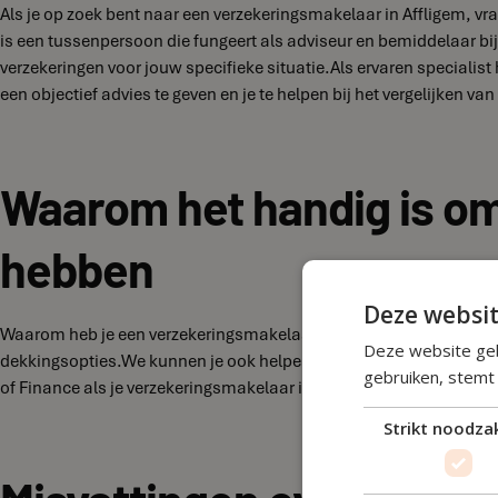
Als je op zoek bent naar een verzekeringsmakelaar in Affligem, vr
is een tussenpersoon die fungeert als adviseur en bemiddelaar bij 
verzekeringen voor jouw specifieke situatie.Als ervaren specialis
een objectief advies te geven en je te helpen bij het vergelijken va
Waarom het handig is om
hebben
Deze websit
Waarom heb je een verzekeringsmakelaar nodig? Omdat het afsluit
Deze website geb
dekkingsopties.We kunnen je ook helpen bij het afhandelen van cl
gebruiken, stemt
of Finance als je verzekeringsmakelaar in Affligem heb je dus alti
Strikt noodzak
Misvattingen over Verze