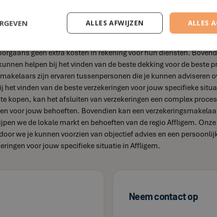
ERGEVEN
ALLES AFWIJZEN
ALLES 
en waarom je er één nodig hebt, vooral als je in Affligem of de o
 waarom deze niet waar zijn.Verzekeringsmakelaars zijn duurder 
rgaans geen extra kosten in rekening voor hun diensten. Bovend
unnen helpen bij het vinden van de beste dekking voor de beste pr
gsmakelaars zijn ervaren tussenpersonen die je kunnen adviseren 
bij het vinden van de beste verzekeringen voor jouw specifieke situ
te kopen, kan het afsluiten van verzekeringen een complex proces 
ingen voor jouw behoeften. Bovendien kan een verzekeringsmakelaar
ijpen we de lokale markt en behoeften van de regio Affligem. Onz
door we je kunnen voorzien van objectief advies en een persoonl
ringen voor jouw specifieke situatie in Affligem.
Neem contact op