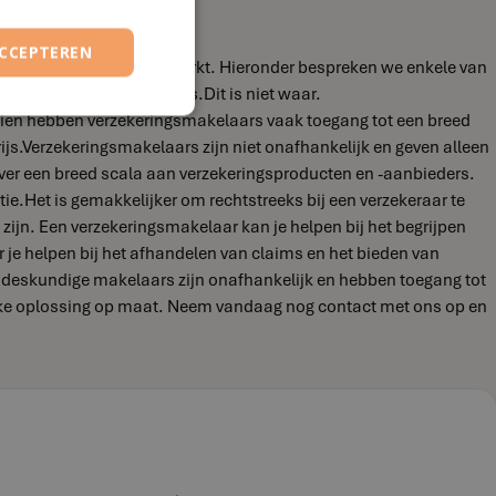
ACCEPTEREN
mliggende regio woont of werkt. Hieronder bespreken we enkele van
dan directe verzekeraars.Dit is niet waar.
ien hebben verzekeringsmakelaars vaak toegang tot een breed
ijs.Verzekeringsmakelaars zijn niet onafhankelijk en geven alleen
over een breed scala aan verzekeringsproducten en -aanbieders.
atie.Het is gemakkelijker om rechtstreeks bij een verzekeraar te
zijn. Een verzekeringsmakelaar kan je helpen bij het begrijpen
 je helpen bij het afhandelen van claims en het bieden van
e deskundige makelaars zijn onafhankelijk en hebben toegang tot
ijke oplossing op maat. Neem vandaag nog contact met ons op en