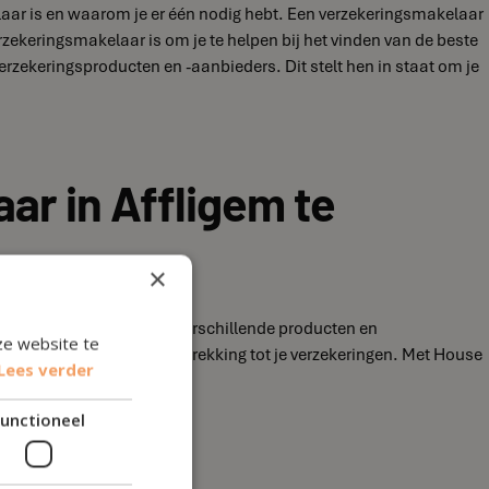
elaar is en waarom je er één nodig hebt. Een verzekeringsmakelaar
rzekeringsmakelaar is om je te helpen bij het vinden van de beste
erzekeringsproducten en -aanbieders. Dit stelt hen in staat om je
ar in Affligem te
×
niet bekend bent met de verschillende producten en
ze website te
ragen die je hebt met betrekking tot je verzekeringen. Met House
Lees verder
unctioneel