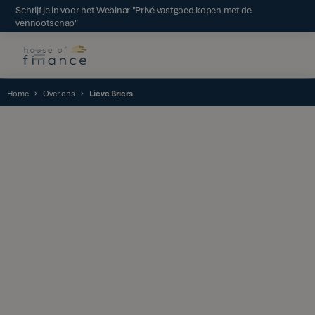
Schrijf je in voor het Webinar "Privé vastgoed kopen met de
vennootschap"
Home
Over ons
Lieve Briers