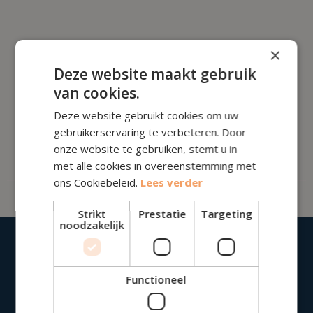
×
Deze website maakt gebruik
van cookies.
Deze website gebruikt cookies om uw
Lees de bijdragen van
Lieve Briers
gebruikerservaring te verbeteren. Door
Voorlopig heeft deze auteur nog geen bijdrage
onze website te gebruiken, stemt u in
geschreven. Kom binnenkort terug voor meer kennis!
met alle cookies in overeenstemming met
ons Cookiebeleid.
Lees verder
Strikt
Prestatie
Targeting
noodzakelijk
Functioneel