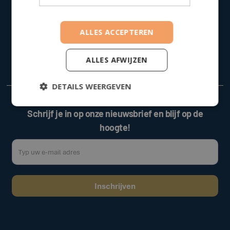
016 79 53 00
info@houseoffinance.be
ALLES ACCEPTEREN
Mombeekdreef 38, 3500 Hasselt
BTW nummer : 0730 787 211
ALLES AFWIJZEN
DETAILS WEERGEVEN
Schrijf je in op onze nieuwsbrief en blijf op de
hoogte!
Door op de bovenstaande knop te klikken, gaat u akkoord met onze
.
algemene voorwaarden