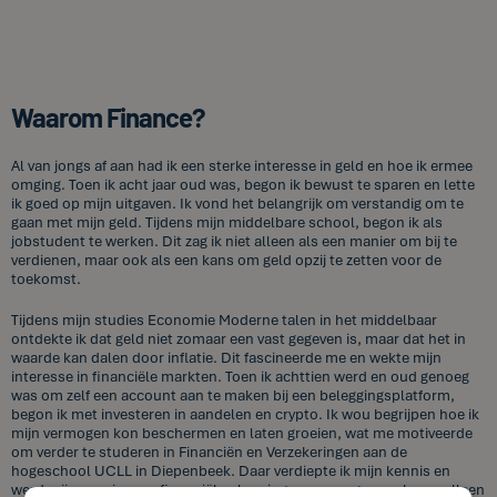
Waarom Finance?
Al van jongs af aan had ik een sterke interesse in geld en hoe ik ermee
omging. Toen ik acht jaar oud was, begon ik bewust te sparen en lette
ik goed op mijn uitgaven. Ik vond het belangrijk om verstandig om te
gaan met mijn geld. Tijdens mijn middelbare school, begon ik als
jobstudent te werken. Dit zag ik niet alleen als een manier om bij te
verdienen, maar ook als een kans om geld opzij te zetten voor de
toekomst.
Tijdens mijn studies Economie Moderne talen in het middelbaar
ontdekte ik dat geld niet zomaar een vast gegeven is, maar dat het in
waarde kan dalen door inflatie. Dit fascineerde me en wekte mijn
interesse in financiële markten. Toen ik achttien werd en oud genoeg
was om zelf een account aan te maken bij een beleggingsplatform,
begon ik met investeren in aandelen en crypto. Ik wou begrijpen hoe ik
mijn vermogen kon beschermen en laten groeien, wat me motiveerde
om verder te studeren in Financiën en Verzekeringen aan de
hogeschool UCLL in Diepenbeek. Daar verdiepte ik mijn kennis en
werd mijn passie voor financiële planning en vermogensopbouw alleen