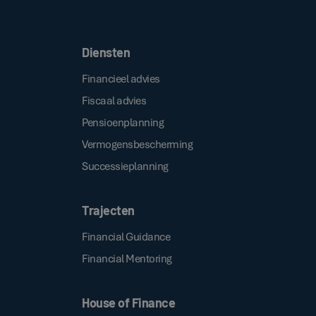
Door op de bovenstaande knop te klikken, gaat u akkoord met onze
.
algemene voorwaarden
Diensten
Financieel advies
Fiscaal advies
Pensioenplanning
Vermogensbescherming
Successieplanning
Trajecten
Financial Guidance
Financial Mentoring
House of Finance