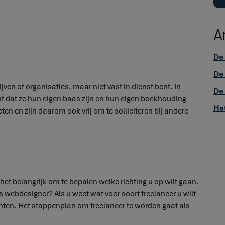
A
De 
De 
en of organisaties, maar niet vast in dienst bent. In
De 
nt dat ze hun eigen baas zijn en hun eigen boekhouding
Het
n en zijn daarom ook vrij om te solliciteren bij andere
het belangrijk om te bepalen welke richting u op wilt gaan.
s webdesigner? Als u weet wat voor soort freelancer u wilt
lanten. Het stappenplan om freelancer te worden gaat als