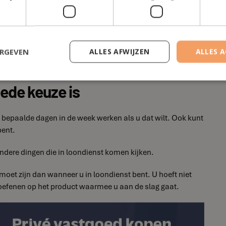
ERGEVEN
ALLES AFWIJZEN
ALLES 
ede keuze is
 en bepaalde dagen in de week werken als u dat wilt. Ook kunt
bent.
ndere dingen die in loondienst komen kijken.
moet zijn dan wanneer u in loondienst bent. U hoeft niet
toefenen op het product waarmee u aan de slag gaat.