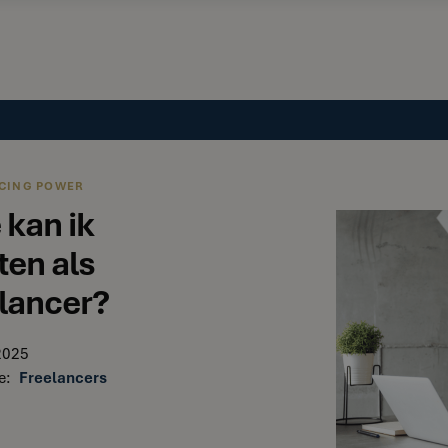
CING POWER
 kan ik
ten als
elancer?
2025
e:
Freelancers