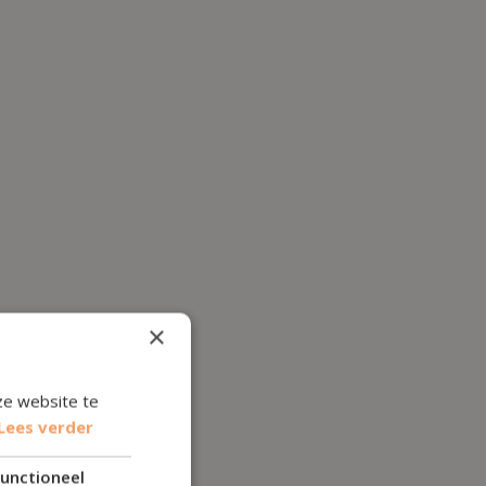
×
ze website te
Lees verder
unctioneel