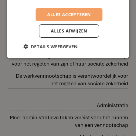
schulden van de vennootschap
Geen bescherming tegen persoonlijke
ALLES ACCEPTEREN
aansprakelijkheid
ALLES AFWIJZEN
Sociale zekerheid
DETAILS WEERGEVEN
De zelfstandige ondernemer is verantwoordelijk
voor het regelen van zijn of haar sociale zekerheid
De werkvennnootschap is verantwoordelijk voor
het regelen van sociale zekerheid
Administratie
Meer administratieve taken vereist voor het runnen
van een vennootschap