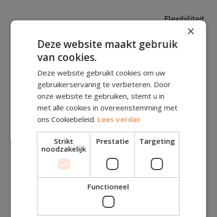
Flexibiliteit
×
Meer flexibiliteit bij het organiseren van werk en
Deze website maakt gebruik
inkomsten
van cookies.
Minder flexibiliteit door vaste werktijden en taken
Deze website gebruikt cookies om uw
gebruikerservaring te verbeteren. Door
onze website te gebruiken, stemt u in
Fiscale voordelen
met alle cookies in overeenstemming met
ons Cookiebeleid.
Lees verder
Meer fiscale voordelen beschikbaar zoals aftrek
van kosten van belastingen
Strikt
Prestatie
Targeting
noodzakelijk
Minder fiscale voordelen beschikbaar
Functioneel
Vermogensbescherming
Beperkte persoonlijke aansprakelijkheid voor de