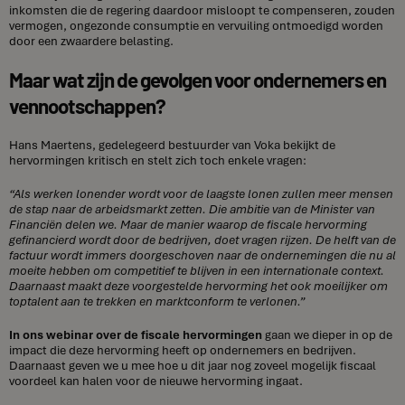
inkomsten die de regering daardoor misloopt te compenseren, zouden
vermogen, ongezonde consumptie en vervuiling ontmoedigd worden
door een zwaardere belasting.
Maar wat zijn de gevolgen voor ondernemers en
vennootschappen?
Hans Maertens, gedelegeerd bestuurder van Voka bekijkt de
hervormingen kritisch en stelt zich toch enkele vragen:
“Als werken lonender wordt voor de laagste lonen zullen meer mensen
de stap naar de arbeidsmarkt zetten. Die ambitie van de Minister van
Financiën delen we. Maar de manier waarop de fiscale hervorming
gefinancierd wordt door de bedrijven, doet vragen rijzen. De helft van de
factuur wordt immers doorgeschoven naar de ondernemingen die nu al
moeite hebben om competitief te blijven in een internationale context.
Daarnaast maakt deze voorgestelde hervorming het ook moeilijker om
toptalent aan te trekken en marktconform te verlonen.”
In ons webinar over de fiscale hervormingen
gaan we dieper in op de
impact die deze hervorming heeft op ondernemers en bedrijven.
Daarnaast geven we u mee hoe u dit jaar nog zoveel mogelijk fiscaal
voordeel kan halen voor de nieuwe hervorming ingaat.