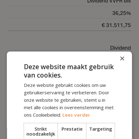
Dividend VVPR bis
36,25%
€ 31.511,75
Dividend
×
47,50%
Deze website maakt gebruik
€ 25.950,86
van cookies.
Deze website gebruikt cookies om uw
gebruikerservaring te verbeteren. Door
Liquidatiereserve
onze website te gebruiken, stemt u in
35,88%
met alle cookies in overeenstemming met
ons Cookiebeleid.
Lees verder
€ 31.697,12
Strikt
Prestatie
Targeting
noodzakelijk