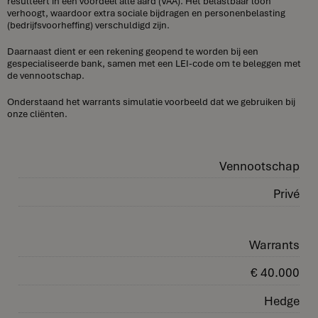
resulteert in een voordeel alle aard (VAA). Het belastbaar loon
verhoogt, waardoor extra sociale bijdragen en personenbelasting
(bedrijfsvoorheffing) verschuldigd zijn.
Daarnaast dient er een rekening geopend te worden bij een
gespecialiseerde bank, samen met een LEI-code om te beleggen met
de vennootschap.
Onderstaand het warrants simulatie voorbeeld dat we gebruiken bij
onze cliënten.
Vennootschap
Privé
Warrants
€ 40.000
Hedge