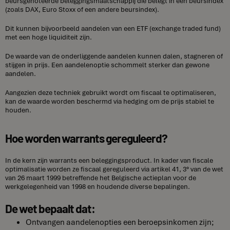
beursgenoteerde beleggingsmaatschappij die belegt in een beursindex
(zoals DAX, Euro Stoxx of een andere beursindex).
Dit kunnen bijvoorbeeld aandelen van een ETF (exchange traded fund)
met een hoge liquiditeit zijn.
De waarde van de onderliggende aandelen kunnen dalen, stagneren of
stijgen in prijs. Een aandelenoptie schommelt sterker dan gewone
aandelen.
Aangezien deze techniek gebruikt wordt om fiscaal te optimaliseren,
kan de waarde worden beschermd via hedging om de prijs stabiel te
houden.
Hoe worden warrants gereguleerd?
In de kern zijn warrants een beleggingsproduct. In kader van fiscale
optimalisatie worden ze fiscaal gereguleerd via artikel 41, 3° van de wet
van 26 maart 1999 betreffende het Belgische actieplan voor de
werkgelegenheid van 1998 en houdende diverse bepalingen.
De wet bepaalt dat:
Ontvangen aandelenopties een beroepsinkomen zijn;