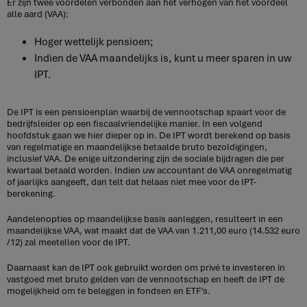
Er zijn twee voordelen verbonden aan het verhogen van het voordeel
alle aard (VAA):
Hoger wettelijk pensioen;
Indien de VAA maandelijks is, kunt u meer sparen in uw
IPT.
De IPT is een pensioenplan waarbij de vennootschap spaart voor de
bedrijfsleider op een fiscaalvriendelijke manier. In een volgend
hoofdstuk gaan we hier dieper op in. De IPT wordt berekend op basis
van regelmatige en maandelijkse betaalde bruto bezoldigingen,
inclusief VAA. De enige uitzondering zijn de sociale bijdragen die per
kwartaal betaald worden. Indien uw accountant de VAA onregelmatig
of jaarlijks aangeeft, dan telt dat helaas niet mee voor de IPT-
berekening.
Aandelenopties op maandelijkse basis aanleggen, resulteert in een
maandelijkse VAA, wat maakt dat de VAA van 1.211,00 euro (14.532 euro
/12) zal meetellen voor de IPT.
Daarnaast kan de IPT ook gebruikt worden om privé te investeren in
vastgoed met bruto gelden van de vennootschap en heeft de IPT de
mogelijkheid om te beleggen in fondsen en ETF’s.