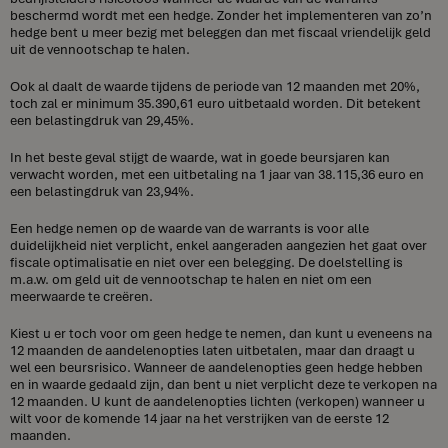
beschermd wordt met een hedge. Zonder het implementeren van zo’n
hedge bent u meer bezig met beleggen dan met fiscaal vriendelijk geld
uit de vennootschap te halen.
Ook al daalt de waarde tijdens de periode van 12 maanden met 20%,
toch zal er minimum 35.390,61 euro uitbetaald worden. Dit betekent
een belastingdruk van 29,45%.
In het beste geval stijgt de waarde, wat in goede beursjaren kan
verwacht worden, met een uitbetaling na 1 jaar van 38.115,36 euro en
een belastingdruk van 23,94%.
Een hedge nemen op de waarde van de warrants is voor alle
duidelijkheid niet verplicht, enkel aangeraden aangezien het gaat over
fiscale optimalisatie en niet over een belegging. De doelstelling is
m.a.w. om geld uit de vennootschap te halen en niet om een
meerwaarde te creëren.
Kiest u er toch voor om geen hedge te nemen, dan kunt u eveneens na
12 maanden de aandelenopties laten uitbetalen, maar dan draagt u
wel een beursrisico. Wanneer de aandelenopties geen hedge hebben
en in waarde gedaald zijn, dan bent u niet verplicht deze te verkopen na
12 maanden. U kunt de aandelenopties lichten (verkopen) wanneer u
wilt voor de komende 14 jaar na het verstrijken van de eerste 12
maanden.